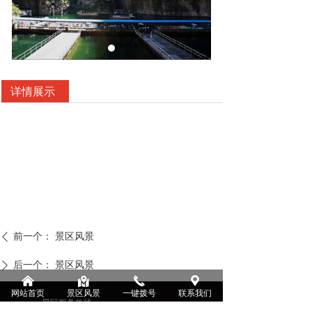
详情展示
前一个：
景区风景
ꄴ
后一个：
景区风景
ꄲ
낀
낕
끅
끇
网站首页
景区风景
一键拨号
联系我们
景区服务热线