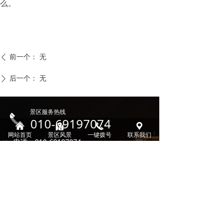
么。
前一个：
无
ꄴ
后一个：
无
ꄲ
景区服务热线
끅
010-69197074
낀
낕
끅
끇
网站首页
景区风景
一键拨号
联系我们
电话：
010-69197074
地址：
北京市延庆区旧县镇古城村古城大
街40号
在线咨询
版权所有：
北京喜乐融融农家餐馆